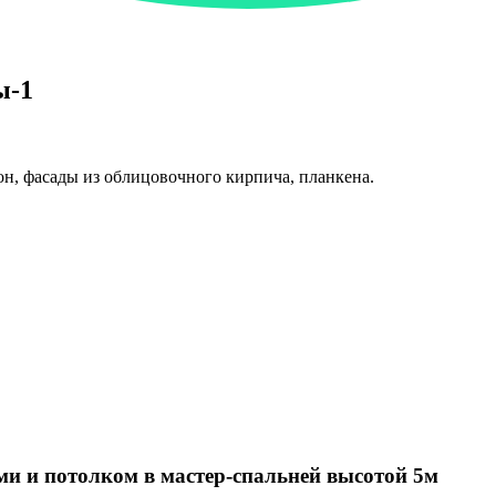
ы-1
он, фасады из облицовочного кирпича, планкена.
ми и потолком в мастер-спальней высотой 5м